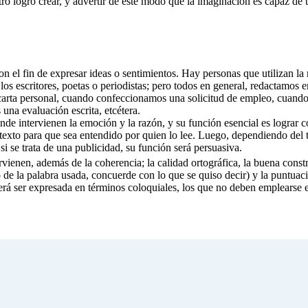
tro logró crear, y advertir de este modo que la imaginación es capaz de 
on el fin de expresar ideas o sentimientos. Hay personas que utilizan l
os escritores, poetas o periodistas; pero todos en general, redactamo
arta personal, cuando confeccionamos una solicitud de empleo, cuando
una evaluación escrita, etcétera.
nde intervienen la emoción y la razón, y su función esencial es lograr 
l texto para que sea entendido por quien lo lee. Luego, dependiendo del 
si se trata de una publicidad, su función será persuasiva.
rvienen, además de la coherencia; la calidad ortográfica, la buena constru
o de la palabra usada, concuerde con lo que se quiso decir) y la puntu
deberá ser expresada en términos coloquiales, los que no deben emplearse