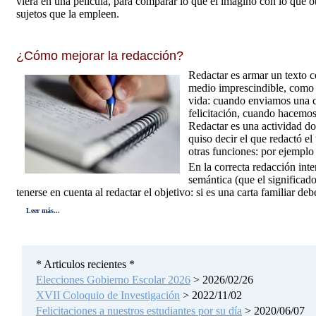
viera en una película, para comparar lo que él imaginó con lo que o
sujetos que la empleen.
¿Cómo mejorar la redacción?
Redactar es armar un texto c
medio imprescindible, como l
vida: cuando enviamos una c
felicitación, cuando hacemos 
Redactar es una actividad do
quiso decir el que redactó e
otras funciones: por ejemplo 
En la correcta redacción inte
semántica (que el significad
tenerse en cuenta al redactar el objetivo: si es una carta familiar 
Leer más...
* Articulos recientes *
Elecciones Gobierno Escolar 2026
> 2026/02/26
XVII Coloquio de Investigación
> 2022/11/02
Felicitaciones a nuestros estudiantes por su día
> 2020/06/07