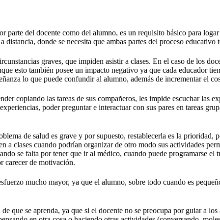
 por parte del docente como del alumno, es un requisito básico para logar
 a distancia, donde se necesita que ambas partes del proceso educativo
ircunstancias graves, que impiden asistir a clases. En el caso de los d
nque esto también posee un impacto negativo ya que cada educador tien
nseñanza lo que puede confundir al alumno, además de incrementar el cos
nder copiando las tareas de sus compañeros, les impide escuchar las exp
 experiencias, poder preguntar e interactuar con sus pares en tareas grupa
oblema de salud es grave y por supuesto, restablecerla es la prioridad,
n a clases cuando podrían organizar de otro modo sus actividades perm
ando se falta por tener que ir al médico, cuando puede programarse el t
or carecer de motivación.
n esfuerzo mucho mayor, ya que el alumno, sobre todo cuando es pequeñ
a de que se aprenda, ya que si el docente no se preocupa por guiar a los
pensando en otra cosa o haciendo otras actividades (conversando, mole