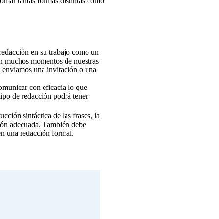
tomar tantas formas distintas como
a redacción en su trabajo como un
s en muchos momentos de nuestras
 enviamos una invitación o una
comunicar con eficacia lo que
tipo de redacción podrá tener
cción sintáctica de las frases, la
ación adecuada. También debe
 en una redacción formal.