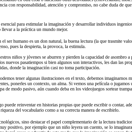
ncia con responsabilidad, atención y compromiso, no cabe duda de que e
s esencial para estimular la imaginación y desarrollar individuos ingeni
 llevar a la práctica un mundo mejor.
 el ser humano es un don natural, la buena lectura (la que trasmite valor
o, pues la despierta, la provoca, la estimula.
stros niños y jóvenes se aburren y pierden la capacidad de asombro a 
 los nuevos pasatiempos si bien algunos son interactivos, les dan las pr
das, donde la imaginación casi no toma participación.
odemos tener algunas ilustraciones en el texto, debemos imaginarnos m
mentes, ponerles un contexto, un alma. Si vemos una película o jugamos 
ipa de modo pasivo, aún cuando deba en los videojuegos sortear trampas
ego puede reinventar en historias propias que puede escribir o contar, a
a riqueza del vocabulario como a su correcta manera de escribirlo.
nológicos, sino destacar el papel complementario de la lectura tradicion
 muy positivo, por ejemplo que un niño leyera un cuento, se lo imaginara,