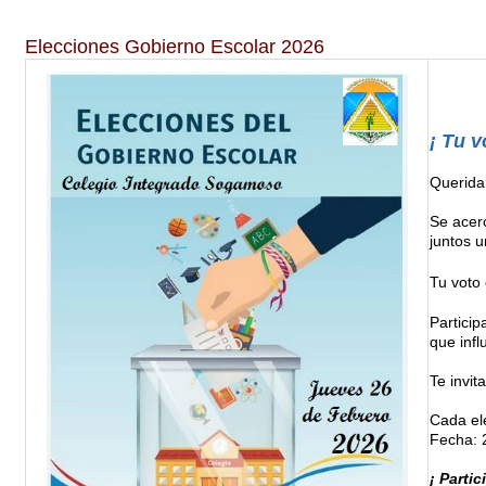
Elecciones Gobierno Escolar 2026
¡ Tu v
Querida
Se acer
juntos u
Tu voto 
Particip
que infl
Te invit
Cada el
Fecha: 
¡ Parti